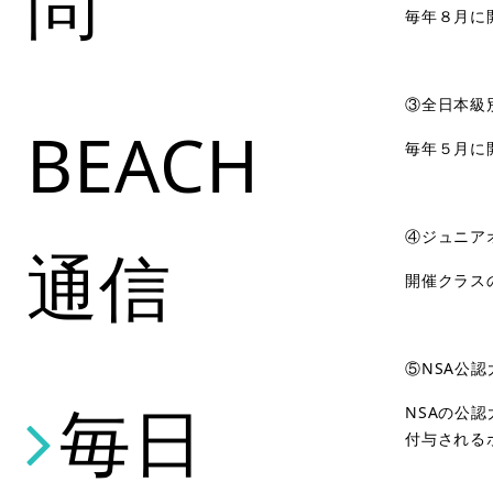
問
毎年８月に
③全日本級
BEACH
毎年５月に
④ジュニア
通信
開催クラス
⑤
NSA
公認
毎日
NSA
の公認
付与される