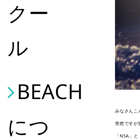
クー
ル
BEACH
みなさんこ
につ
突然ですが
「
NSA
」と