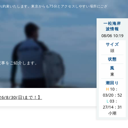
お約束いたします。東京からも75分とアクセスしやすい場所にござ
一松海岸
波情報
08/06 10:19
サイズ
頭
状態
記事をご紹介します。
風
東
潮回り
H
10：
03/20：52
/8/30(日)まで！】
L
03：
27/14：31
小潮