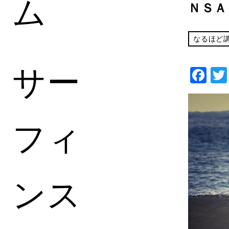
ム
ＮＳＡ
なるほど
サー
Fa
フィ
ンス