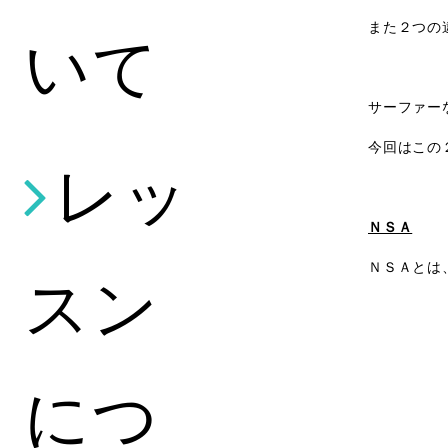
また２つの
いて
サーファー
今回はこの
レッ
ＮＳＡ
ＮＳＡとは
スン
につ