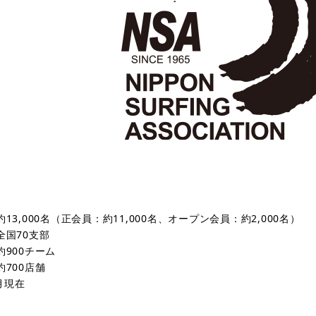
約
13,000
名（正会員：約
11,000
名、オープン会員：約
2,000
名）
全国
70
支部
約
900
チーム
約
700
店舗
月現在