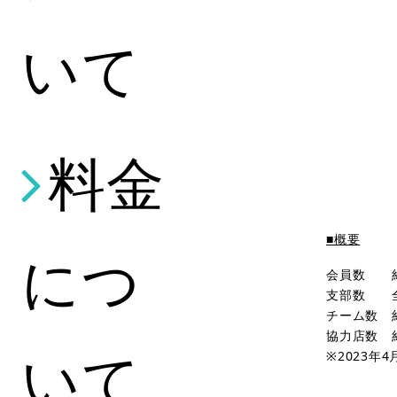
いて
料金
■概要
につ
会員数 
支部数 
チーム数 
協力店数 
いて
※
2023
年
4