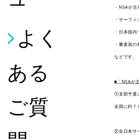
・
NSA
が主
・サーフィ
よく
・日本国内
・審査員の
などです。
ある
■「
NSA
が
①支部予選
ご質
全国に約７
②全日本サ