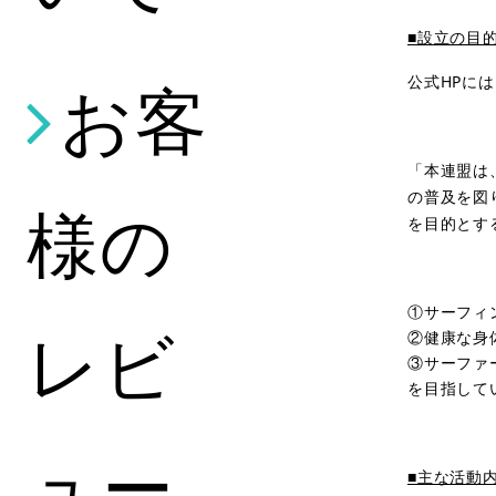
■設立の目
お客
公式HPに
「本連盟は
の普及を図
様の
を目的とす
①サーフィ
レビ
②健康な身
③サーファ
を目指して
ュー
■主な活動