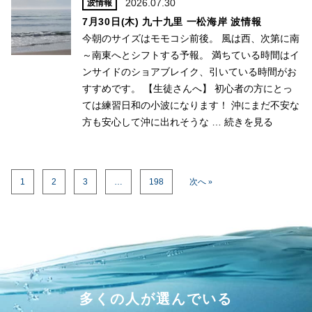
2026.07.30
波情報
7月30日(木) 九十九里 一松海岸 波情報
今朝のサイズはモモコシ前後。 風は西、次第に南
～南東へとシフトする予報。 満ちている時間はイ
ンサイドのショアブレイク、引いている時間がお
すすめです。 【生徒さんへ】 初心者の方にとっ
ては練習日和の小波になります！ 沖にまだ不安な
方も安心して沖に出れそうな …
続きを見る
1
2
3
…
198
次へ »
多くの人が選んでいる