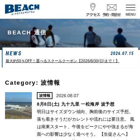
MENU
スクール予約・お問合せ
BEACH 通信
レンタル予約
NEWS
サーフ ナミイーヨ
2026.07.15
0475-32-7314
最大約50％OFF！選べるスクールクーポン【2026/8/30(日)まで！】
受付時間 : 09:00〜19:00
Category: 波情報
08/07 15:58
一松海岸
波情報
2026.08.07
波情報
8月8日(土) 九十九里 一松海岸 波予想
サイズ
状態
風
潮回り
明日はサイズダウン傾向、胸前後のサイズ予想。
胸前後
ややザワ
東～南東
H
16:23
L
6:20 22:58
落ち着きそうだがカレントや流れには要注意。 風
若潮
は南東スタート、午後をピークにやや強まるが海
面への影響は少なく遊べそう。 【生徒さんへ】