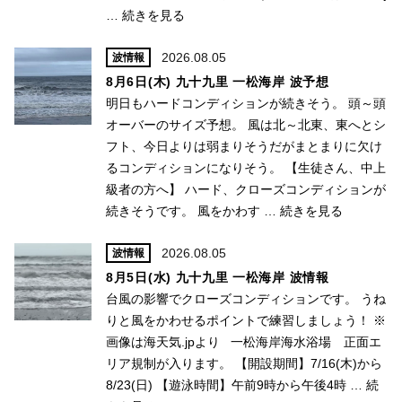
…
続きを見る
2026.08.05
波情報
8月6日(木) 九十九里 一松海岸 波予想
明日もハードコンディションが続きそう。 頭～頭
オーバーのサイズ予想。 風は北～北東、東へとシ
フト、今日よりは弱まりそうだがまとまりに欠け
るコンディションになりそう。 【生徒さん、中上
級者の方へ】 ハード、クローズコンディションが
続きそうです。 風をかわす …
続きを見る
2026.08.05
波情報
8月5日(水) 九十九里 一松海岸 波情報
台風の影響でクローズコンディションです。 うね
りと風をかわせるポイントで練習しましょう！ ※
画像は海天気.jpより 一松海岸海水浴場 正面エ
リア規制が入ります。 【開設期間】7/16(木)から
8/23(日) 【遊泳時間】午前9時から午後4時 …
続