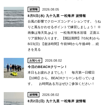
2026.08.05
波情報
8月5日(水) 九十九里 一松海岸 波情報
台風の影響でクローズコンディションです。 うね
りと風をかわせるポイントで練習しましょう！ ※
画像は海天気.jpより 一松海岸海水浴場 正面エ
リア規制が入ります。 【開設期間】7/16(木)から
8/23(日) 【遊泳時間】午前9時から午後4時 …
続
きを見る
2026.08.02
お知らせ
今日のBEACHクリーン！
本日もお疲れさまでした！ 毎月第一日曜日
【10時】から、BEACHクリーンを行っていま
す。 お時間ある方はぜひご参加ください！
2026.08.02
波情報
8月2日(日) 九十九里 一松海岸 波情報