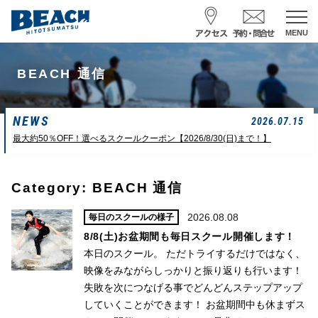
MENU
スクール予約・お問合せ
BEACH 通信
レンタル予約
NEWS
サーフ ナミイーヨ
2026.07.15
0475-32-7314
最大約50％OFF！選べるスクールクーポン【2026/8/30(日)まで！】
受付時間 : 09:00〜19:00
Category: BEACH 通信
08/08 07:39
一松海岸
波情報
2026.08.08
毎日のスクールの様子
8/8(土)お盆期間も毎日スクール開催します！
サイズ
状態
風
潮回り
本日のスクール。 ただトライするだけではなく、
ムネカタ前後
ややザワ
東～南東
H
16:23
L
6:20 22:58
映像をみながらしっかりと振り返りも行います！
若潮
失敗を次につなげる事でどんどんステップアップ
していくことができます！ お盆期間中も休まずス