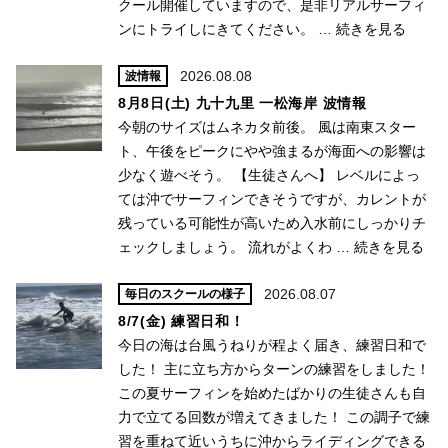
クール開催していますので、是非リアルサーフィ
ンにトライしにきてください。 …
続きを見る
2026.08.08
波情報
8月8日(土) 九十九里 一松海岸 波情報
今朝のサイズはムネカタ前後。 風は南東スター
ト、午後をピークにやや強まるが海面への影響は
少なく遊べそう。 【生徒さんへ】 レベルによっ
ては沖でサーフィンできそうですが、カレントが
残っている可能性が高いため入水前にしっかりチ
ェックしましょう。 流れがよくわ …
続きを見る
2026.08.07
毎日のスクールの様子
8/7(金) 練習日和！
今日の海は台風うねりが程よく届き、練習日和で
した！ 主に立ち方からターンの練習をしました！
この夏サーフィンを始めたばかりの生徒さんも自
力で立てる回数が増えてきました！ この調子で練
習を重ねて近いうちに沖からライディングできる