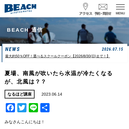
MENU
スクール予約・お問合せ
BEACH 通信
レンタル予約
NEWS
サーフ ナミイーヨ
2026.07.15
0475-32-7314
最大約50％OFF！選べるスクールクーポン【2026/8/30(日)まで！】
受付時間 : 09:00〜19:00
夏場、南風が吹いたら水温が冷たくなる
が、北風は？？
08/09 08:52
一松海岸
波情報
2023.06.14
なるほど講座
サイズ
状態
風
潮回り
カターアタマ
ややハード
北東
H
16:08
Facebook
Twitter
Line
共
L
07:42
中潮
有
みなさんこんにちは！