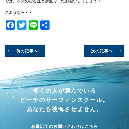
では、次回のなるほど講座でまたお会いしましょう！
さようなら～～
Facebook
Twitter
Line
共
有
前の記事へ
次の記事へ
多くの人が選んでいる
ビーチのサーフィンスクール。
あなたを後悔させません。
お電話でのお問い合わせはこちら