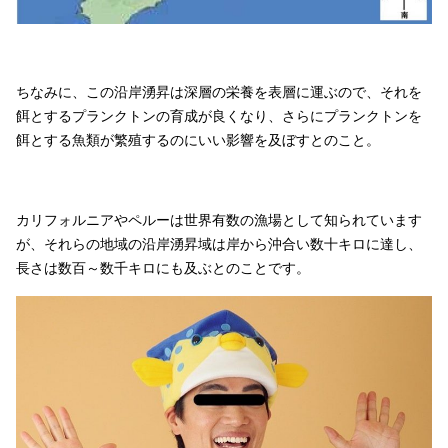
ちなみに、この沿岸湧昇は深層の栄養を表層に運ぶので、それを
餌とするプランクトンの育成が良くなり、さらにプランクトンを
餌とする魚類が繁殖するのにいい影響を及ぼすとのこと。
カリフォルニアやペルーは世界有数の漁場として知られています
が、それらの地域の沿岸湧昇域は岸から沖合い数十キロに達し、
長さは数百～数千キロにも及ぶとのことです。