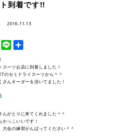
ト到着です!!
2016.11.13
cebook
Twitter
Line
共
有
！
トスーツお店に到着しました！
WETのセミドライスーツから＾＾
くさんオーダーを頂いてました！
さんがとりに来てくれました＾＾
もかっこいいです！
、大会の練習がんばってください＾＾