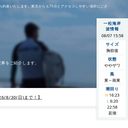
お約束いたします。東京からも75分とアクセスしやすい場所にござ
一松海岸
波情報
08/07 15:58
サイズ
胸前後
状態
記事をご紹介します。
ややザワ
風
東～南東
潮回り
H
16:23
/8/30(日)まで！】
L
6:20
22:58
若潮