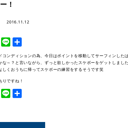
ー！
2016.11.12
cebook
Twitter
Line
共
有
ドコンディションの為、今日はポイントを移動してサーフィンした
かな～？と言いながら、ずっと欲しかったスケボーをゲットしまし
なしくおうちに帰ってスケボーの練習をするそうです笑
ありですね！
cebook
Twitter
Line
共
有