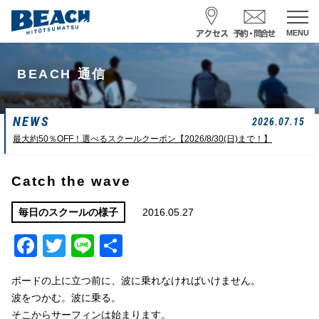
MENU
スクール予約・お問合せ
BEACH 通信
レンタル予約
NEWS
サーフ ナミイーヨ
2026.07.15
0475-32-7314
最大約50％OFF！選べるスクールクーポン【2026/8/30(日)まで！】
受付時間 : 09:00〜19:00
Catch the wave
08/06 10:19
一松海岸
波情報
2016.05.27
毎日のスクールの様子
Facebook
Twitter
Line
共
サイズ
状態
風
潮回り
頭
東
H
10：03/20：52
有
L
03：27/14：31
ボードの上に立つ前に、波に乗れなければいけません。
小潮
波をつかむ。波に乗る。
そこからサーフィンは始まります。