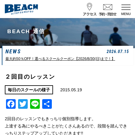
MENU
スクール予約・お問合せ
BEACH 通信
レンタル予約
NEWS
サーフ ナミイーヨ
2026.07.15
0475-32-7314
最大約50％OFF！選べるスクールクーポン【2026/8/30(日)まで！】
受付時間 : 09:00〜19:00
２回目のレッスン
08/07 15:58
一松海岸
波情報
2015.05.19
毎日のスクールの様子
Facebook
Twitter
Line
共
サイズ
状態
風
潮回り
胸前後
ややザワ
東～南東
H
16:23
有
L
6:20 22:58
2回目のレッスンでもきっちり個別指導します。
若潮
上達する為にやるべきことがたくさんあるので、段階を踏んでき
っちりステップアップしていただきます!!