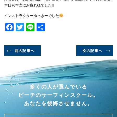
本日も本当にお疲れ様でした!!
インストラクターゆっきーでした
Facebook
Twitter
Line
共
有
前の記事へ
次の記事へ
多くの人が選んでいる
ビーチのサーフィンスクール。
あなたを後悔させません。