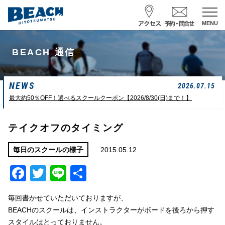
MENU
スクール予約・お問合せ
BEACH 通信
レンタル予約
NEWS
サーフ ナミイーヨ
2026.07.15
0475-32-7314
最大約50％OFF！選べるスクールクーポン【2026/8/30(日)まで！】
受付時間 : 09:00〜19:00
テイクオフのタイミング
08/08 07:39
一松海岸
波情報
2015.05.12
毎日のスクールの様子
Facebook
Twitter
Line
共
サイズ
状態
風
潮回り
ムネカタ前後
ややザワ
東～南東
H
16:23
有
L
6:20 22:58
毎回書かせていただいておりますが、
若潮
BEACHのスクールは、インストラクターがボードを後ろから押す
スタイルはとっておりません。