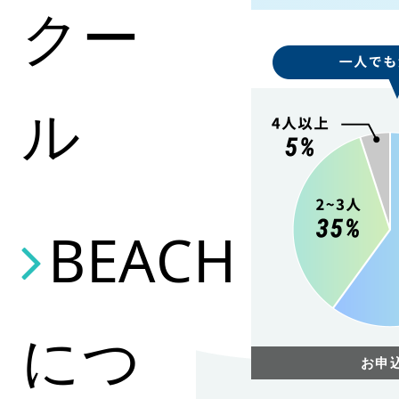
クー
ル
BEACH
につ
お申