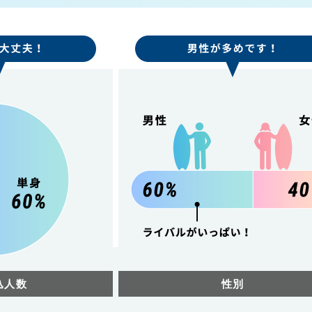
込人数
性別