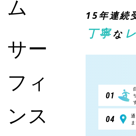
ム
15年連続
丁寧
な
サー
フィ
01
ンス
通
04
ま