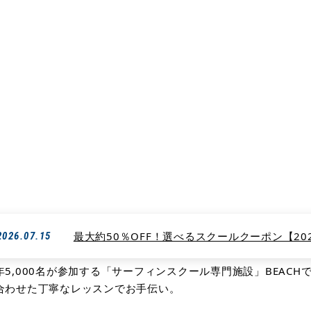
ィンスクールBEACH【ビーチ】は生徒さんに合わせた指導方法で確実な上達を
ただくことができます。
トップページ
サーフィンスクール・ビーチのトップページを
最大約50％OFF！選べるスクールクーポン【2026
2026.07.15
5,000名が参加する「サーフィンスクール専門施設」BEACH
合わせた丁寧なレッスンでお手伝い。