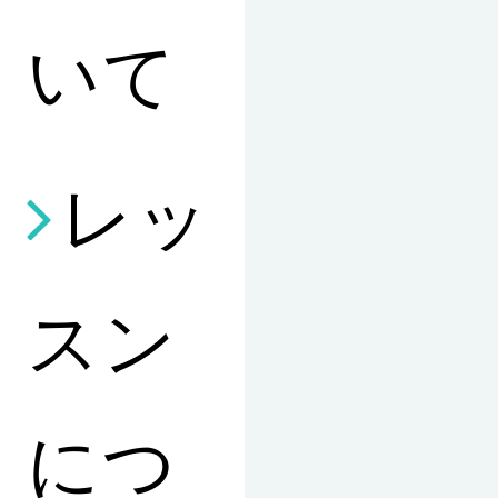
いて
レッ
スン
につ