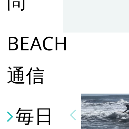
問
BEACH
通信
毎日