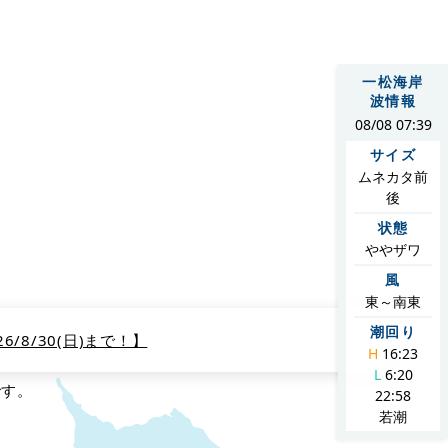
お約束いたします。東京からも75分とアクセスしやすい場所にござ
一松海岸
波情報
08/08 07:39
サイズ
ムネカタ前
後
ご紹介します。
状態
ややザワ
風
東～南東
潮回り
/8/30(日)まで！】
H
16:23
L
6:20
です。
22:58
若潮