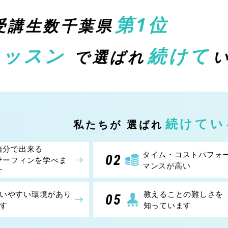
第1位
受講生数千葉県
レッスン
続けて
で選ばれ
続けてい
私たちが
選ばれ
自分で出来る
タイム・コストパフォ
02
サーフィンを学べま
マンスが高い
す
いやすい環境があり
教えることの難しさを
05
す
知っています