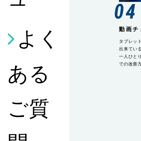
04
よく
動画チ
タブレッ
出来てい
一人ひと
ある
での改善
ご質