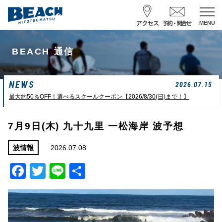
MENU
スクール予約・お問合せ
BEACH 通信
レンタル予約
NEWS
サーフ ナミイーヨ
2026.07.15
0475-32-7314
最大約50％OFF！選べるスクールクーポン【2026/8/30(日)まで！】
受付時間 : 09:00〜19:00
7月9日(木) 九十九里 一松海岸 波予想
08/07 15:58
一松海岸
波情報
2026.07.08
波情報
Facebook
Twitter
Line
共
サイズ
状態
風
潮回り
胸前後
ややザワ
東～南東
H
16:23
有
L
6:20 22:58
若潮