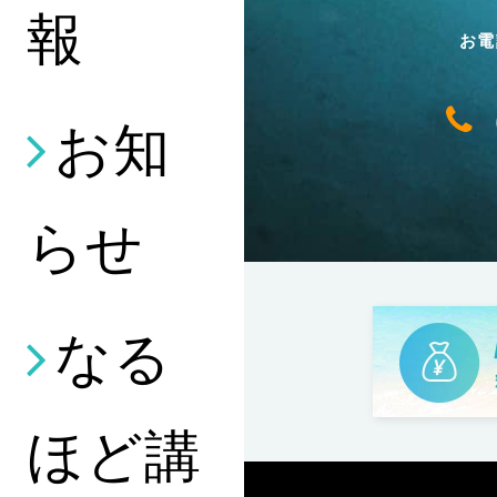
報
お電
お知
らせ
なる
ほど講