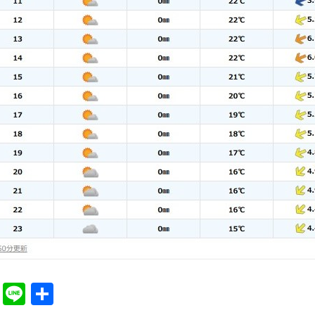
cebook
Twitter
Line
共