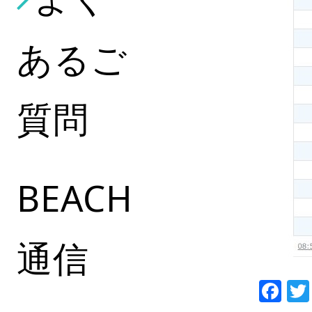
あるご
質問
BEACH
通信
Fa