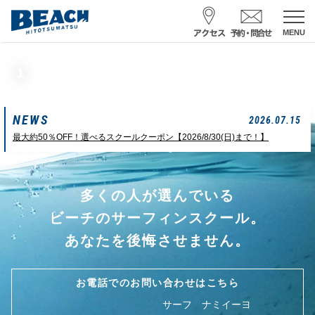
MENU
スクール予約・お問合せ
1
レンタル予約
NEWS
サーフ ナミイーヨ
2026.07.15
0475-32-7314
最大約50％OFF！選べるスクールクーポン【2026/8/30(日)まで！】
受付時間 : 09:00〜19:00
多くの人が選んでいる
08/08 07:39
一松海岸
波情報
ビーチのサーフィンスクール。
サイズ
状態
風
潮回り
あなたを後悔させません。
ムネカタ前後
ややザワ
東～南東
H
16:23
L
6:20 22:58
若潮
お電話でのお問い合わせはこちら
サーフ ナミイーヨ