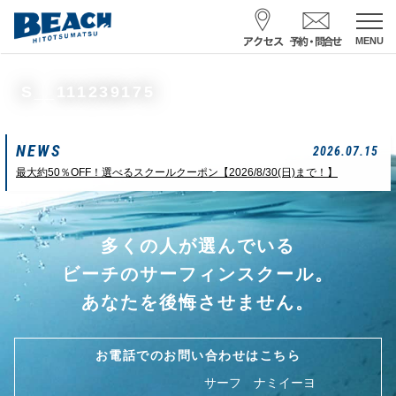
MENU
スクール予約・お問合せ
S__111239175
レンタル予約
NEWS
サーフ ナミイーヨ
2026.07.15
0475-32-7314
最大約50％OFF！選べるスクールクーポン【2026/8/30(日)まで！】
受付時間 : 09:00〜19:00
多くの人が選んでいる
08/09 08:52
一松海岸
波情報
ビーチのサーフィンスクール。
サイズ
状態
風
潮回り
あなたを後悔させません。
カターアタマ
ややハード
北東
H
16:08
L
07:42
中潮
お電話でのお問い合わせはこちら
サーフ ナミイーヨ