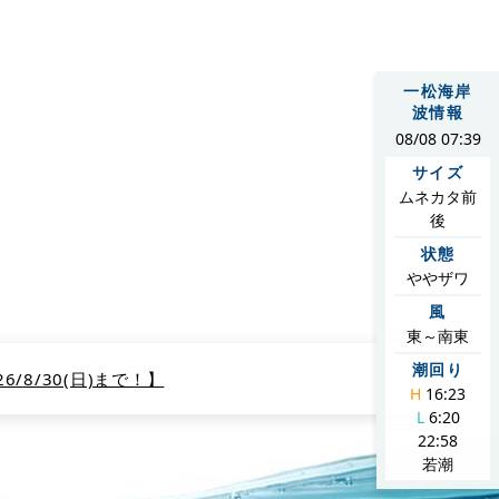
お約束いたします。東京からも75分とアクセスしやすい場所にござ
一松海岸
波情報
08/08 07:39
サイズ
ムネカタ前
後
をご紹介します。
状態
ややザワ
風
東～南東
潮回り
/8/30(日)まで！】
H
16:23
L
6:20
22:58
若潮