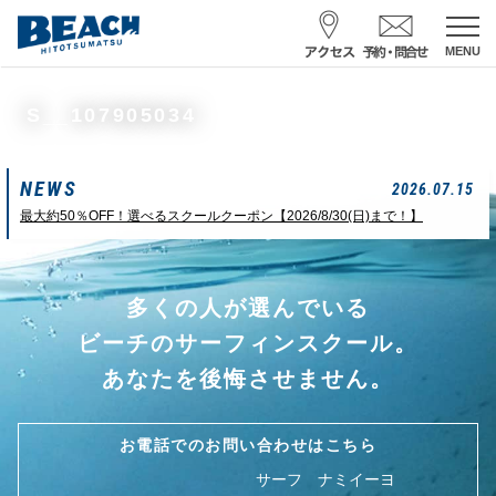
MENU
スクール予約・お問合せ
S__107905034
レンタル予約
NEWS
サーフ ナミイーヨ
2026.07.15
0475-32-7314
最大約50％OFF！選べるスクールクーポン【2026/8/30(日)まで！】
受付時間 : 09:00〜19:00
多くの人が選んでいる
08/10 09:42
一松海岸
波情報
ビーチのサーフィンスクール。
サイズ
状態
風
潮回り
あなたを後悔させません。
カタ
面ザワ
北東
H
16:32
L
08:45
中潮
お電話でのお問い合わせはこちら
サーフ ナミイーヨ