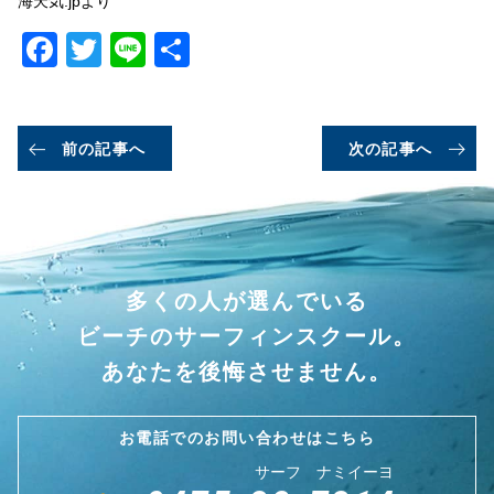
海天気.jpより
Facebook
Twitter
Line
共
有
前の記事へ
次の記事へ
多くの人が選んでいる
ビーチのサーフィンスクール。
あなたを後悔させません。
お電話でのお問い合わせはこちら
サーフ ナミイーヨ