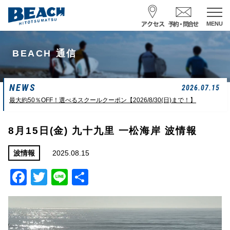
MENU
スクール予約・お問合せ
BEACH 通信
レンタル予約
NEWS
サーフ ナミイーヨ
2026.07.15
0475-32-7314
最大約50％OFF！選べるスクールクーポン【2026/8/30(日)まで！】
受付時間 : 09:00〜19:00
8月15日(金) 九十九里 一松海岸 波情報
08/07 15:58
一松海岸
波情報
2025.08.15
波情報
Facebook
Twitter
Line
共
サイズ
状態
風
潮回り
胸前後
ややザワ
東～南東
H
16:23
有
L
6:20 22:58
若潮