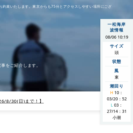
お約束いたします。東京からも75分とアクセスしやすい場所にござ
一松海岸
波情報
08/06 10:19
サイズ
頭
状態
記事をご紹介します。
風
東
潮回り
H
10：
03/20：52
/8/30(日)まで！】
L
03：
27/14：31
小潮