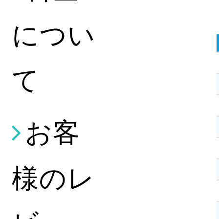
につい
て
お客
様のレ