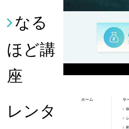
なる
ほど講
座
ホーム
サ
レンタ