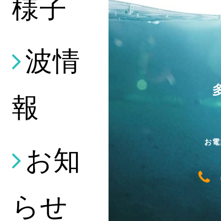
様子
波情
報
お電
お知
らせ