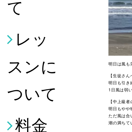
て
レッ
スンに
明日は風も
【生徒さん
明日も引き
ついて
1日風は弱
【中上級者
明日もやや
ただ風は合
料金
潮の満ちて