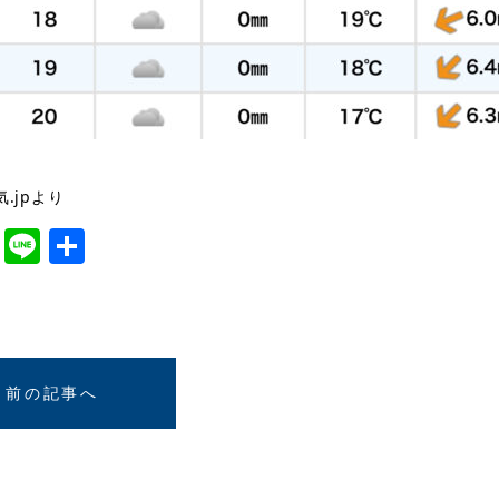
.jpより
cebook
Twitter
Line
共
有
前の記事へ