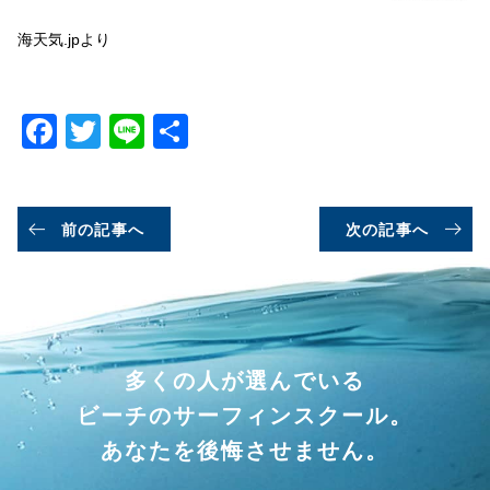
海天気.jpより
Facebook
Twitter
Line
共
有
前の記事へ
次の記事へ
多くの人が選んでいる
ビーチのサーフィンスクール。
あなたを後悔させません。