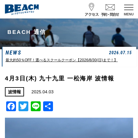
MENU
スクール予約・お問合せ
BEACH 通信
レンタル予約
NEWS
サーフ ナミイーヨ
2026.07.15
0475-32-7314
最大約50％OFF！選べるスクールクーポン【2026/8/30(日)まで！】
受付時間 : 09:00〜19:00
4月3日(木) 九十九里 一松海岸 波情報
08/09 08:52
一松海岸
波情報
2025.04.03
波情報
Facebook
Twitter
Line
共
サイズ
状態
風
潮回り
カターアタマ
ややハード
北東
H
16:08
有
L
07:42
中潮