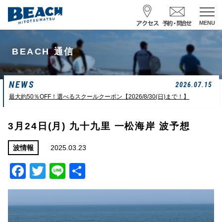
MENU
スクール予約・お問合せ
BEACH 通信
レンタル予約
NEWS
サーフ ナミイーヨ
2026.07.15
0475-32-7314
最大約50％OFF！選べるスクールクーポン【2026/8/30(日)まで！】
受付時間 : 09:00〜19:00
3月24日(月) 九十九里 一松海岸 波予想
08/07 09:42
一松海岸
波情報
2025.03.23
波情報
Facebook
Twitter
Line
共
サイズ
状態
風
潮回り
カターアタマ
ハード
南東
H
13:02
有
L
14:44
長潮