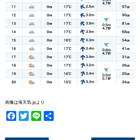
画像は海天気.jpより
Facebook
Twitter
Line
共
有