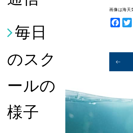
画像は海天気
Fa
毎日
のスク
ールの
様子