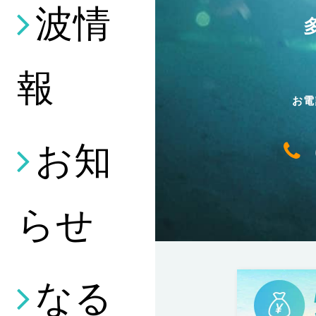
波情
報
お電
お知
らせ
なる