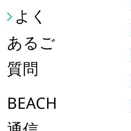
よく
あるご
質問
BEACH
通信