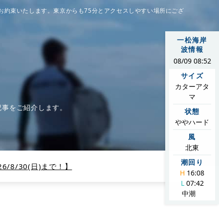
お約束いたします。東京からも75分とアクセスしやすい場所にござ
一松海岸
波情報
08/09 08:52
サイズ
カターアタ
マ
記事をご紹介します。
状態
ややハード
風
北東
潮回り
/8/30(日)まで！】
H
16:08
L
07:42
中潮