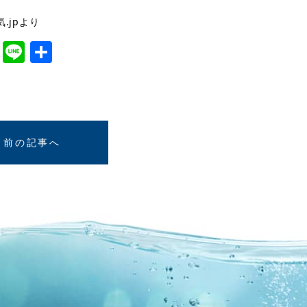
.jpより
cebook
Twitter
Line
共
有
前の記事へ