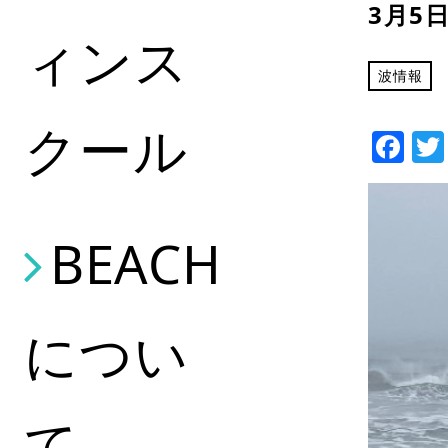
3月5
ィンス
波情報
クール
Fa
BEACH
につい
て