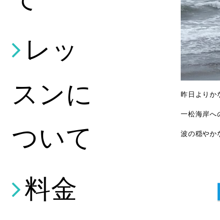
レッ
スンに
昨日よりか
一松海岸へ
ついて
波の穏やか
料金