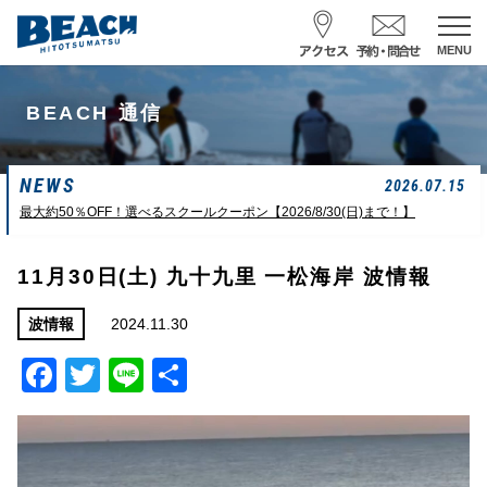
MENU
スクール予約・お問合せ
BEACH 通信
レンタル予約
NEWS
サーフ ナミイーヨ
2026.07.15
0475-32-7314
最大約50％OFF！選べるスクールクーポン【2026/8/30(日)まで！】
受付時間 : 09:00〜19:00
11月30日(土) 九十九里 一松海岸 波情報
08/08 07:39
一松海岸
波情報
2024.11.30
波情報
Facebook
Twitter
Line
共
サイズ
状態
風
潮回り
ムネカタ前後
ややザワ
東～南東
H
16:23
有
L
6:20 22:58
若潮