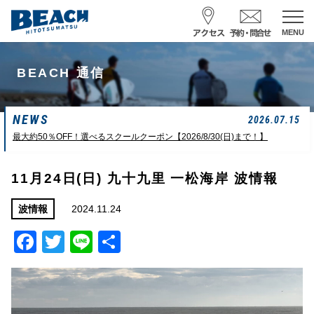
MENU
スクール予約・お問合せ
BEACH 通信
レンタル予約
NEWS
サーフ ナミイーヨ
2026.07.15
0475-32-7314
最大約50％OFF！選べるスクールクーポン【2026/8/30(日)まで！】
受付時間 : 09:00〜19:00
11月24日(日) 九十九里 一松海岸 波情報
08/06 10:19
一松海岸
波情報
2024.11.24
波情報
Facebook
Twitter
Line
共
サイズ
状態
風
潮回り
頭
東
H
10：03/20：52
有
L
03：27/14：31
小潮