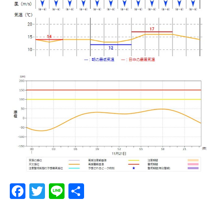
Facebook
Twitter
Line
共
有