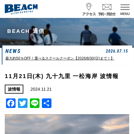
MENU
スクール予約・お問合せ
BEACH 通信
レンタル予約
NEWS
サーフ ナミイーヨ
2026.07.15
0475-32-7314
最大約50％OFF！選べるスクールクーポン【2026/8/30(日)まで！】
受付時間 : 09:00〜19:00
11月21日(木) 九十九里 一松海岸 波情報
08/08 07:39
一松海岸
波情報
2024.11.21
波情報
Facebook
Twitter
Line
共
サイズ
状態
風
潮回り
ムネカタ前後
ややザワ
東～南東
H
16:23
有
L
6:20 22:58
若潮