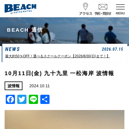
MENU
スクール予約・お問合せ
BEACH 通信
レンタル予約
NEWS
サーフ ナミイーヨ
2026.07.15
0475-32-7314
最大約50％OFF！選べるスクールクーポン【2026/8/30(日)まで！】
受付時間 : 09:00〜19:00
10月11日(金) 九十九里 一松海岸 波情報
08/08 07:39
一松海岸
波情報
2024.10.11
波情報
Facebook
Twitter
Line
共
サイズ
状態
風
潮回り
ムネカタ前後
ややザワ
東～南東
H
16:23
有
L
6:20 22:58
若潮