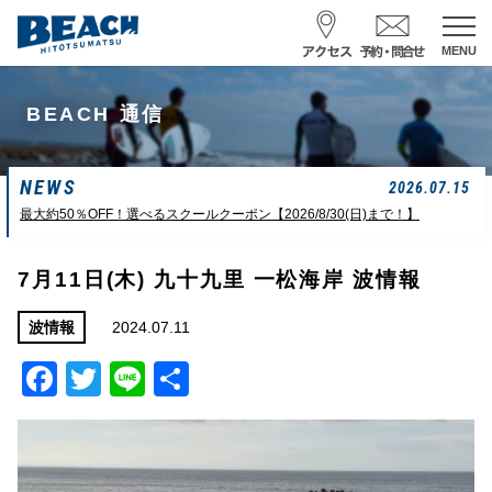
MENU
スクール予約・お問合せ
BEACH 通信
レンタル予約
NEWS
サーフ ナミイーヨ
2026.07.15
0475-32-7314
最大約50％OFF！選べるスクールクーポン【2026/8/30(日)まで！】
受付時間 : 09:00〜19:00
7月11日(木) 九十九里 一松海岸 波情報
08/07 15:58
一松海岸
波情報
2024.07.11
波情報
Facebook
Twitter
Line
共
サイズ
状態
風
潮回り
胸前後
ややザワ
東～南東
H
16:23
有
L
6:20 22:58
若潮