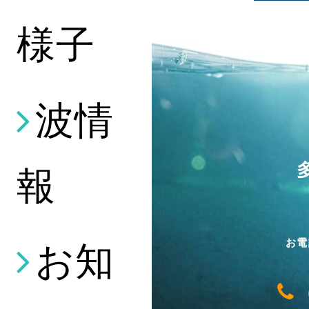
様子
波情
報
お知
お電