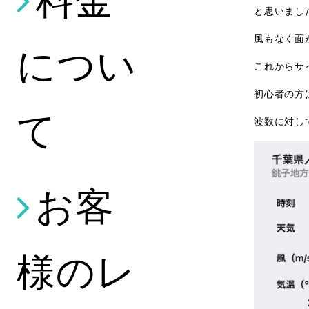
と思いまし
風もなく面
につい
これからサ
初心者の方
て
波数に対し
お客
様のレ