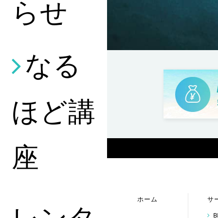
らせ
なる
ほど講
座
ホーム
サ
レンタ