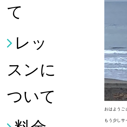
て
レッ
スンに
ついて
おはようご
料金
もう少しサ