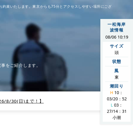
お約束いたします。東京からも75分とアクセスしやすい場所にござ
一松海岸
波情報
08/06 10:19
サイズ
頭
状態
記事をご紹介します。
風
東
潮回り
H
10：
03/20：52
/8/30(日)まで！】
L
03：
27/14：31
小潮