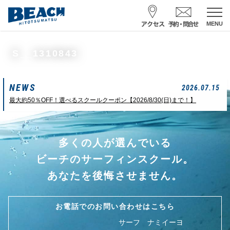
MENU
スクール予約・お問合せ
S__1310843
レンタル予約
NEWS
サーフ ナミイーヨ
2026.07.15
0475-32-7314
最大約50％OFF！選べるスクールクーポン【2026/8/30(日)まで！】
受付時間 : 09:00〜19:00
多くの人が選んでいる
08/09 08:52
一松海岸
波情報
ビーチのサーフィンスクール。
サイズ
状態
風
潮回り
あなたを後悔させません。
カターアタマ
ややハード
北東
H
16:08
L
07:42
中潮
お電話でのお問い合わせはこちら
サーフ ナミイーヨ