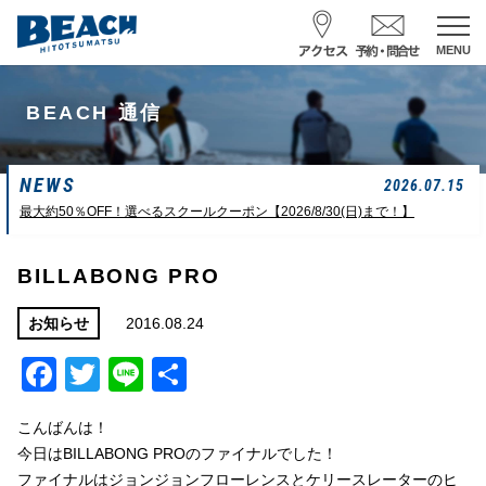
MENU
スクール予約・お問合せ
BEACH 通信
レンタル予約
NEWS
サーフ ナミイーヨ
2026.07.15
0475-32-7314
最大約50％OFF！選べるスクールクーポン【2026/8/30(日)まで！】
受付時間 : 09:00〜19:00
BILLABONG PRO
08/09 08:52
一松海岸
波情報
2016.08.24
お知らせ
Facebook
Twitter
Line
共
サイズ
状態
風
潮回り
カターアタマ
ややハード
北東
H
16:08
有
L
07:42
こんばんは！
中潮
今日はBILLABONG PROのファイナルでした！
ファイナルはジョンジョンフローレンスとケリースレーターのヒ