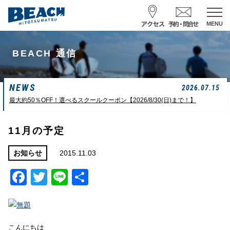
MENU
スクール予約・お問合せ
BEACH 通信
レンタル予約
NEWS
サーフ ナミイーヨ
2026.07.15
0475-32-7314
最大約50％OFF！選べるスクールクーポン【2026/8/30(日)まで！】
受付時間 : 09:00〜19:00
11月の予定
08/09 08:52
一松海岸
波情報
2015.11.03
お知らせ
Facebook
Twitter
Line
共
サイズ
状態
風
潮回り
カターアタマ
ややハード
北東
H
16:08
有
L
07:42
中潮
こんにちは