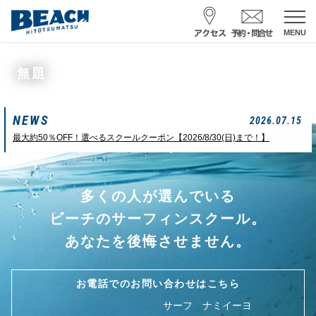
MENU
スクール予約・お問合せ
無題
レンタル予約
NEWS
サーフ ナミイーヨ
2026.07.15
0475-32-7314
最大約50％OFF！選べるスクールクーポン【2026/8/30(日)まで！】
受付時間 : 09:00〜19:00
多くの人が選んでいる
08/06 10:19
一松海岸
波情報
ビーチのサーフィンスクール。
サイズ
状態
風
潮回り
あなたを後悔させません。
頭
東
H
10：03/20：52
L
03：27/14：31
小潮
お電話でのお問い合わせはこちら
サーフ ナミイーヨ