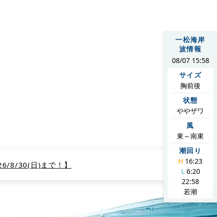
お約束いたします。東京からも75分とアクセスしやすい場所にござ
一松海岸
波情報
08/07 15:58
サイズ
胸前後
状態
をご紹介します。
ややザワ
風
東～南東
潮回り
H
16:23
/8/30(日)まで！】
L
6:20
22:58
若潮