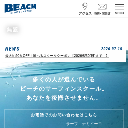
MENU
スクール予約・お問合せ
無題
レンタル予約
NEWS
サーフ ナミイーヨ
2026.07.15
0475-32-7314
最大約50％OFF！選べるスクールクーポン【2026/8/30(日)まで！】
受付時間 : 09:00〜19:00
多くの人が選んでいる
08/07 15:58
一松海岸
波情報
ビーチのサーフィンスクール。
サイズ
状態
風
潮回り
あなたを後悔させません。
胸前後
ややザワ
東～南東
H
16:23
L
6:20 22:58
若潮
お電話でのお問い合わせはこちら
サーフ ナミイーヨ