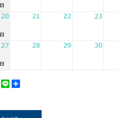
cebook
Twitter
Line
共
有