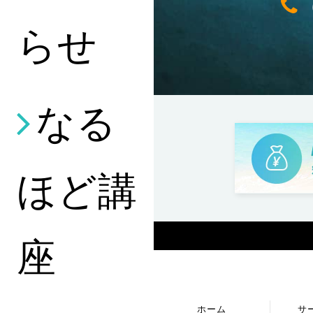
らせ
なる
ほど講
座
ホーム
サ