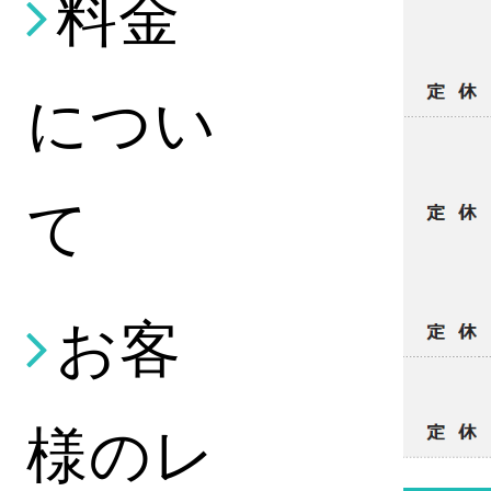
料金
につい
て
お客
様のレ