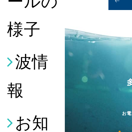
ールの
様子
波情
報
お電
お知