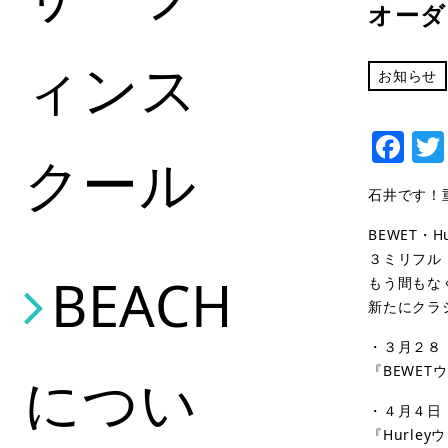
オーダ
ィンス
お知らせ
Fa
クール
石井です！
BEWET・
３ミリフル
BEACH
もう間もな
新たにクラ
・３月２８
『BEWE
につい
・４月４日
『Hurle