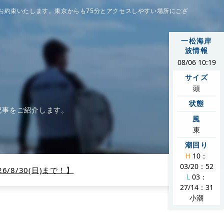
お約束いたします。東京からも75分とアクセスしやすい場所にござ
一松海岸
波情報
08/06 10:19
サイズ
頭
状態
記事をご紹介します。
風
東
潮回り
H
10：
03/20：52
/8/30(日)まで！】
L
03：
27/14：31
小潮