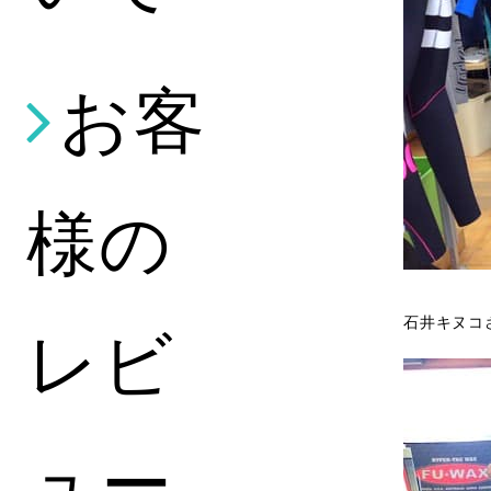
お客
様の
石井キヌコ
レビ
ュー