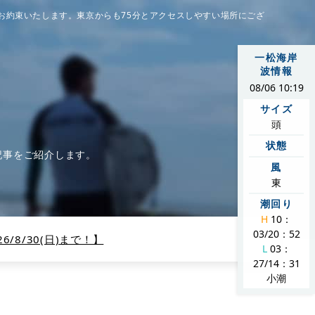
お約束いたします。東京からも75分とアクセスしやすい場所にござ
一松海岸
波情報
08/06 10:19
サイズ
頭
状態
記事をご紹介します。
風
東
潮回り
H
10：
03/20：52
/8/30(日)まで！】
L
03：
27/14：31
小潮