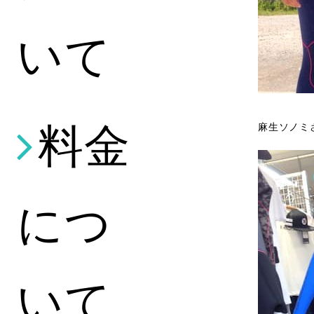
いて
料金
麻生ソノミ
につ
いて