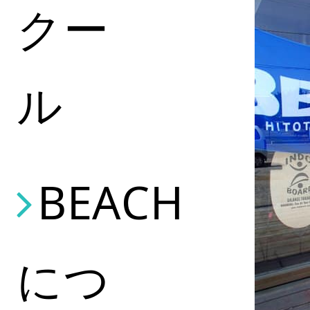
クー
ル
BEACH
につ