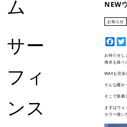
ム
NEW
お知らせ
サー
Fa
お待たせしま
海水も徐々
フィ
WAXも完全
そんな暖か
そこで新着
ンス
まずはウェッ
カラー使い