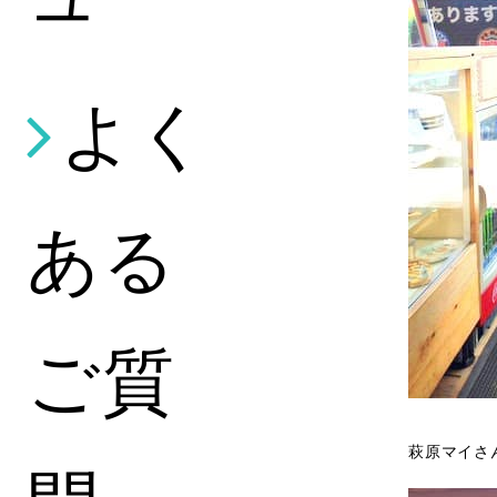
よく
ある
ご質
萩原マイさ