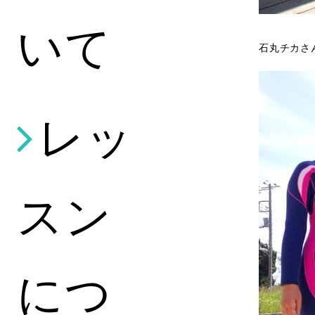
いて
石丸チカさ
レッ
スン
につ