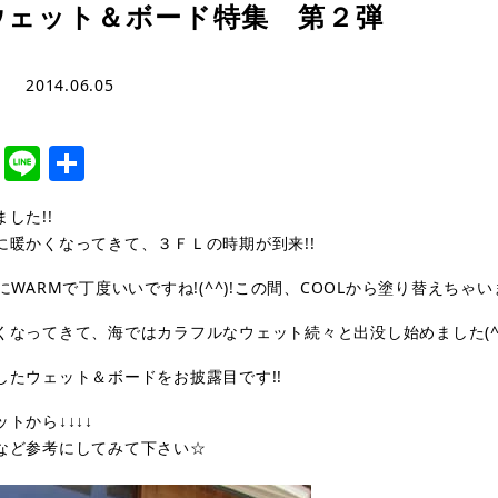
ウェット＆ボード特集 第２弾
2014.06.05
cebook
Twitter
Line
共
有
した!!
に暖かくなってきて、３ＦＬの時期が到来!!
にWARMで丁度いいですね!(^^)!この間、COOLから塗り替えちゃい
くなってきて、海ではカラフルなウェット続々と出没し始めました(^
したウェット＆ボードをお披露目です!!
トから↓↓↓↓
など参考にしてみて下さい☆