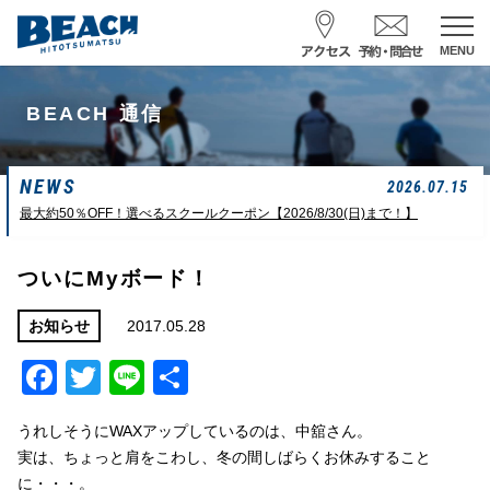
MENU
スクール予約・お問合せ
BEACH 通信
レンタル予約
NEWS
サーフ ナミイーヨ
2026.07.15
0475-32-7314
最大約50％OFF！選べるスクールクーポン【2026/8/30(日)まで！】
受付時間 : 09:00〜19:00
ついにMyボード！
08/08 07:39
一松海岸
波情報
2017.05.28
お知らせ
Facebook
Twitter
Line
共
サイズ
状態
風
潮回り
ムネカタ前後
ややザワ
東～南東
H
16:23
有
L
6:20 22:58
うれしそうにWAXアップしているのは、中舘さん。
若潮
実は、ちょっと肩をこわし、冬の間しばらくお休みすること
に・・・。