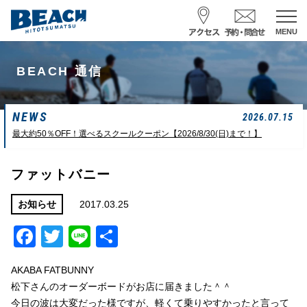
MENU
スクール予約・お問合せ
BEACH 通信
レンタル予約
NEWS
サーフ ナミイーヨ
2026.07.15
0475-32-7314
最大約50％OFF！選べるスクールクーポン【2026/8/30(日)まで！】
受付時間 : 09:00〜19:00
ファットバニー
08/09 08:52
一松海岸
波情報
2017.03.25
お知らせ
Facebook
Twitter
Line
共
サイズ
状態
風
潮回り
カターアタマ
ややハード
北東
H
16:08
有
L
07:42
AKABA FATBUNNY
中潮
松下さんのオーダーボードがお店に届きました＾＾
今日の波は大変だった様ですが、軽くて乗りやすかったと言って