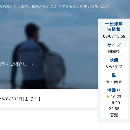
お約束いたします。東京からも75分とアクセスしやすい場所にござ
一松海岸
波情報
08/07 15:58
サイズ
胸前後
状態
記事をご紹介します。
ややザワ
風
東～南東
潮回り
H
16:23
/8/30(日)まで！】
L
6:20
22:58
若潮