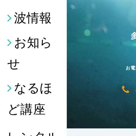
波情報
お知ら
せ
お電
なるほ
ど講座