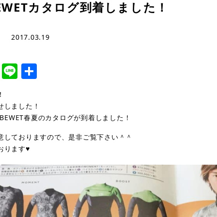
EWETカタログ到着しました！
2017.03.19
cebook
Twitter
Line
共
有
！
せしました！
ルBEWET春夏のカタログが到着しました！
意しておりますので、是非ご覧下さい＾＾
おります♥