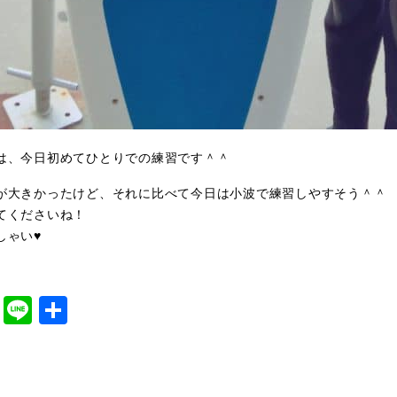
は、今日初めてひとりでの練習です＾＾
が大きかったけど、それに比べて今日は小波で練習しやすそう＾＾
てくださいね！
しゃい♥
cebook
Twitter
Line
共
有