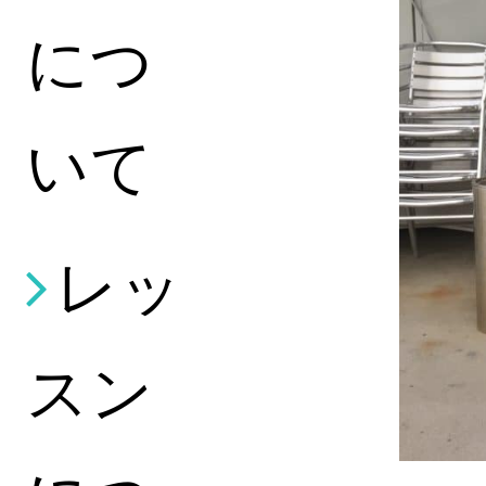
につ
いて
レッ
スン