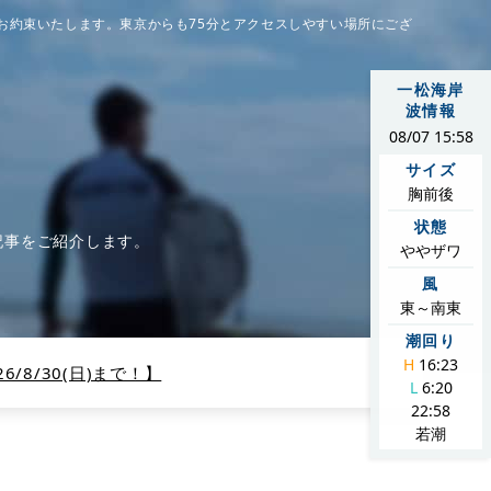
お約束いたします。東京からも75分とアクセスしやすい場所にござ
一松海岸
波情報
08/07 15:58
サイズ
胸前後
状態
記事をご紹介します。
ややザワ
風
東～南東
潮回り
H
16:23
/8/30(日)まで！】
L
6:20
22:58
若潮