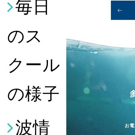
毎日
のス
クール
の様子
波情
お電