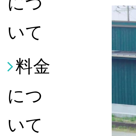
につ
いて
料金
につ
いて