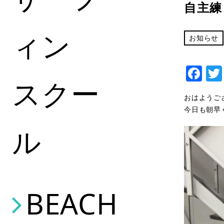
自主練
ィン
お知らせ
Fa
スクー
おはようご
今日も朝早
ル
BEACH