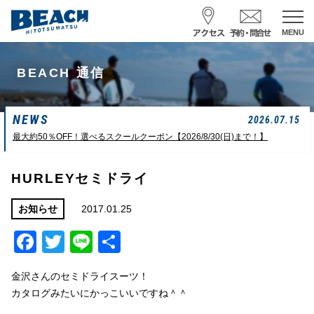
MENU
スクール予約・お問合せ
BEACH 通信
レンタル予約
NEWS
サーフ ナミイーヨ
2026.07.15
0475-32-7314
最大約50％OFF！選べるスクールクーポン【2026/8/30(日)まで！】
受付時間 : 09:00〜19:00
HURLEYセミドライ
08/07 09:42
一松海岸
波情報
2017.01.25
お知らせ
Facebook
Twitter
Line
共
サイズ
状態
風
潮回り
カターアタマ
ハード
南東
H
13:02
有
L
14:44
金沢さんのセミドライスーツ！
長潮
カタログみたいにかっこいいですね＾＾