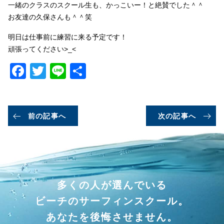
一緒のクラスのスクール生も、かっこいー！と絶賛でした＾＾
お友達の久保さんも＾＾笑
明日は仕事前に練習に来る予定です！
頑張ってください>_<
Facebook
Twitter
Line
共
有
前の記事へ
次の記事へ
多くの人が選んでいる
ビーチのサーフィンスクール。
あなたを後悔させません。