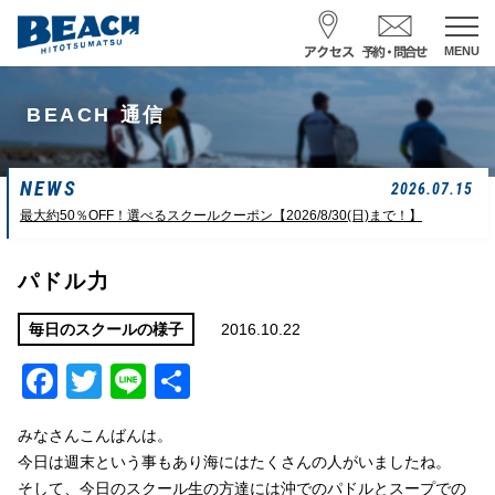
MENU
スクール予約・お問合せ
BEACH 通信
レンタル予約
NEWS
サーフ ナミイーヨ
2026.07.15
0475-32-7314
最大約50％OFF！選べるスクールクーポン【2026/8/30(日)まで！】
受付時間 : 09:00〜19:00
パドル力
08/09 08:52
一松海岸
波情報
2016.10.22
毎日のスクールの様子
Facebook
Twitter
Line
共
サイズ
状態
風
潮回り
カターアタマ
ややハード
北東
H
16:08
有
L
07:42
みなさんこんばんは。
中潮
今日は週末という事もあり海にはたくさんの人がいましたね。
そして、今日のスクール生の方達には沖でのパドルとスープでの