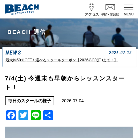
MENU
スクール予約・お問合せ
BEACH 通信
レンタル予約
NEWS
サーフ ナミイーヨ
2026.07.15
0475-32-7314
最大約50％OFF！選べるスクールクーポン【2026/8/30(日)まで！】
受付時間 : 09:00〜19:00
7/4(土) 今週末も早朝からレッスンスター
ト！
08/07 15:58
一松海岸
波情報
2026.07.04
毎日のスクールの様子
サイズ
状態
風
潮回り
胸前後
ややザワ
東～南東
H
16:23
Facebook
Twitter
Line
共
L
6:20 22:58
若潮
有