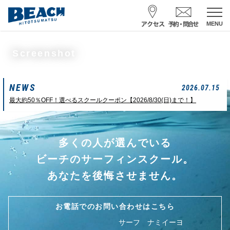
MENU
スクール予約・お問合せ
Screenshot
レンタル予約
NEWS
サーフ ナミイーヨ
2026.07.15
0475-32-7314
最大約50％OFF！選べるスクールクーポン【2026/8/30(日)まで！】
受付時間 : 09:00〜19:00
多くの人が選んでいる
08/08 07:39
一松海岸
波情報
ビーチのサーフィンスクール。
サイズ
状態
風
潮回り
あなたを後悔させません。
ムネカタ前後
ややザワ
東～南東
H
16:23
L
6:20 22:58
若潮
お電話でのお問い合わせはこちら
サーフ ナミイーヨ