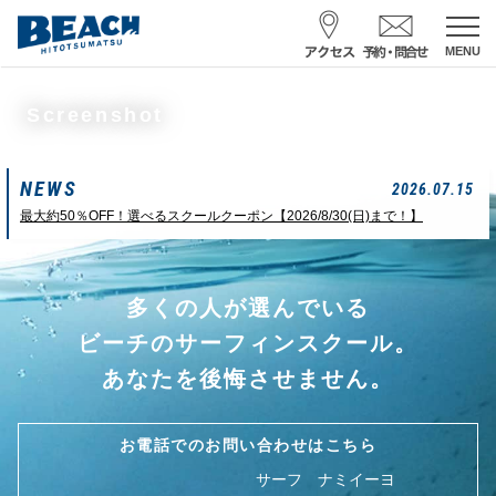
MENU
スクール予約・お問合せ
Screenshot
レンタル予約
NEWS
サーフ ナミイーヨ
2026.07.15
0475-32-7314
最大約50％OFF！選べるスクールクーポン【2026/8/30(日)まで！】
受付時間 : 09:00〜19:00
多くの人が選んでいる
08/10 19:30
一松海岸
波情報
ビーチのサーフィンスクール。
サイズ
状態
風
潮回り
あなたを後悔させません。
胸肩前後
ややハード
北～西
H
2:13 16:58
L
9:37 22:01
大潮
お電話でのお問い合わせはこちら
サーフ ナミイーヨ