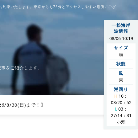
お約束いたします。東京からも75分とアクセスしやすい場所にござ
一松海岸
波情報
08/06 10:19
サイズ
頭
状態
記事をご紹介します。
風
東
潮回り
H
10：
03/20：52
/8/30(日)まで！】
L
03：
27/14：31
小潮