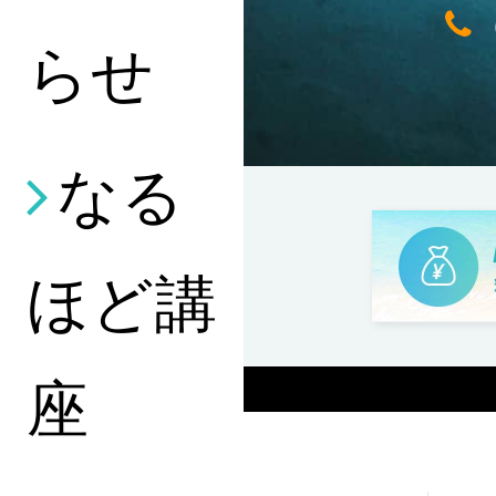
らせ
なる
ほど講
座