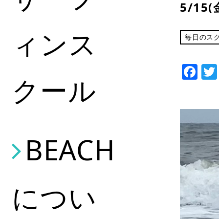
5/1
ィンス
毎日のス
Fa
クール
BEACH
につい