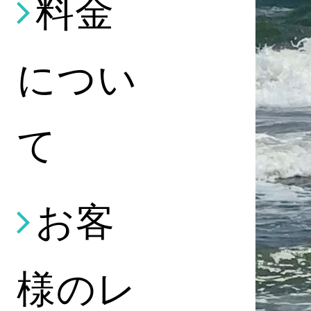
料金
につい
て
お客
様のレ