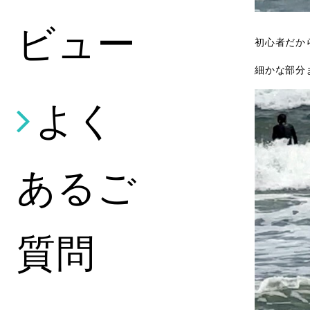
ビュー
初心者だか
細かな部分
よく
あるご
質問