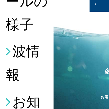
ールの
様子
波情
報
お知
お電