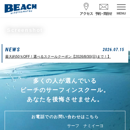
MENU
スクール予約・お問合せ
Screenshot
レンタル予約
NEWS
サーフ ナミイーヨ
2026.07.15
0475-32-7314
最大約50％OFF！選べるスクールクーポン【2026/8/30(日)まで！】
受付時間 : 09:00〜19:00
多くの人が選んでいる
08/06 10:19
一松海岸
波情報
ビーチのサーフィンスクール。
サイズ
状態
風
潮回り
あなたを後悔させません。
頭
東
H
10：03/20：52
L
03：27/14：31
小潮
お電話でのお問い合わせはこちら
サーフ ナミイーヨ