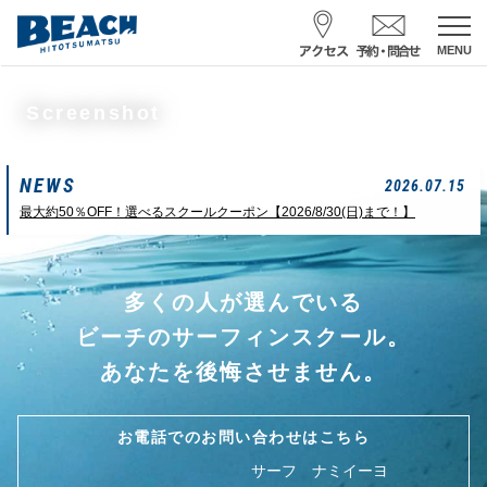
MENU
スクール予約・お問合せ
Screenshot
レンタル予約
NEWS
サーフ ナミイーヨ
2026.07.15
0475-32-7314
最大約50％OFF！選べるスクールクーポン【2026/8/30(日)まで！】
受付時間 : 09:00〜19:00
多くの人が選んでいる
08/09 08:52
一松海岸
波情報
ビーチのサーフィンスクール。
サイズ
状態
風
潮回り
あなたを後悔させません。
カターアタマ
ややハード
北東
H
16:08
L
07:42
中潮
お電話でのお問い合わせはこちら
サーフ ナミイーヨ