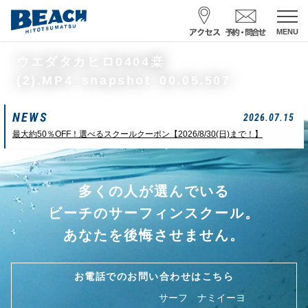
MENU
スクール予約・お問合せ
ウエダタカヒロ0404桒
(2).MP4_snapshot_00.05.507
レンタル予約
NEWS
サーフ ナミイーヨ
2026.07.15
0475-32-7314
最大約50％OFF！選べるスクールクーポン【2026/8/30(日)まで！】
受付時間 : 09:00〜19:00
多くの人が選んでいる
08/08 07:39
一松海岸
波情報
ビーチのサーフィンスクール。
サイズ
状態
風
潮回り
あなたを後悔させません。
ムネカタ前後
ややザワ
東～南東
H
16:23
L
6:20 22:58
若潮
お電話でのお問い合わせはこちら
サーフ ナミイーヨ