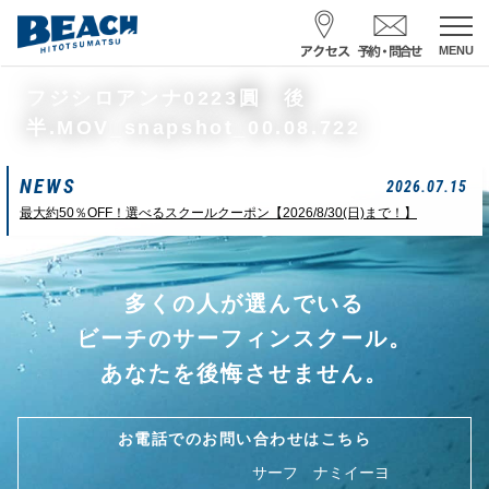
MENU
スクール予約・お問合せ
フジシロアンナ0223圓 後
半.MOV_snapshot_00.08.722
レンタル予約
NEWS
サーフ ナミイーヨ
2026.07.15
0475-32-7314
最大約50％OFF！選べるスクールクーポン【2026/8/30(日)まで！】
受付時間 : 09:00〜19:00
多くの人が選んでいる
08/06 10:19
一松海岸
波情報
ビーチのサーフィンスクール。
サイズ
状態
風
潮回り
あなたを後悔させません。
頭
東
H
10：03/20：52
L
03：27/14：31
小潮
お電話でのお問い合わせはこちら
サーフ ナミイーヨ