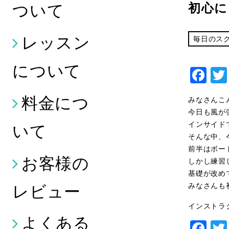
初心に
ついて
レッスン
毎日のス
について
Fa
料金につ
みなさんこ
今日も風が
インサイド
いて
そんな中、
前半はボー
お客様の
しかし練習
基礎が改め
レビュー
みなさんも
インストラ
よくある
Fa