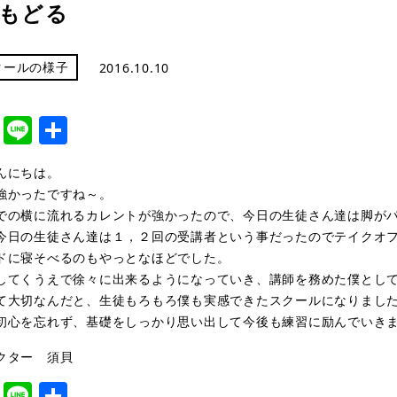
もどる
クールの様子
2016.10.10
cebook
Twitter
Line
共
有
んにちは。
強かったですね～。
での横に流れるカレントが強かったので、今日の生徒さん達は脚が
今日の生徒さん達は１，２回の受講者という事だったのでテイクオ
ドに寝そべるのもやっとなほどでした。
してくうえで徐々に出来るようになっていき、講師を務めた僕とし
て大切なんだと、生徒もろもろ僕も実感できたスクールになりまし
初心を忘れず、基礎をしっかり思い出して今後も練習に励んでいき
クター 須貝
cebook
Twitter
Line
共