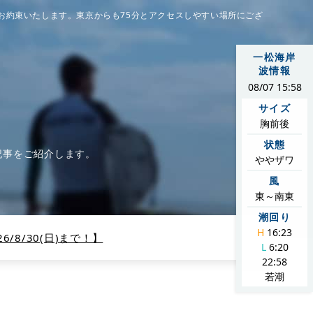
お約束いたします。東京からも75分とアクセスしやすい場所にござ
一松海岸
波情報
08/07 15:58
サイズ
胸前後
状態
記事をご紹介します。
ややザワ
風
東～南東
潮回り
H
16:23
/8/30(日)まで！】
L
6:20
22:58
若潮